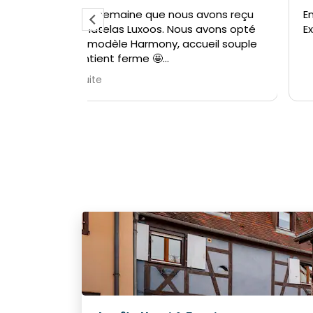
 avons reçu
Entreprise sérieuse. Matériaux de qualit
 avons opté
Excellent service client.
cueil souple
her. Le vrai
our ses
lisme. Je