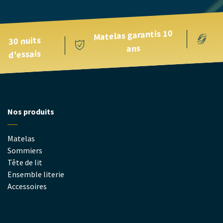
Matelas garantis 10
30 nuits
ans
d'essais
Nos produits
Matelas
Sommiers
Tête de lit
Ensemble literie
Accessoires