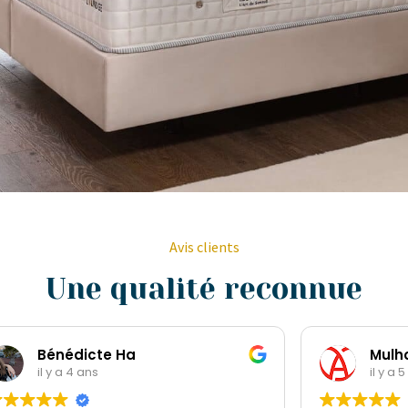
Avis clients
Une qualité reconnue
Mulhouse DM
il y a 5 ans