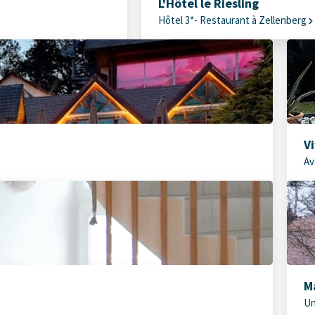
L'Hôtel le Riesling
Hôtel 3*- Restaurant à Zellenberg
V
Av
M
Un