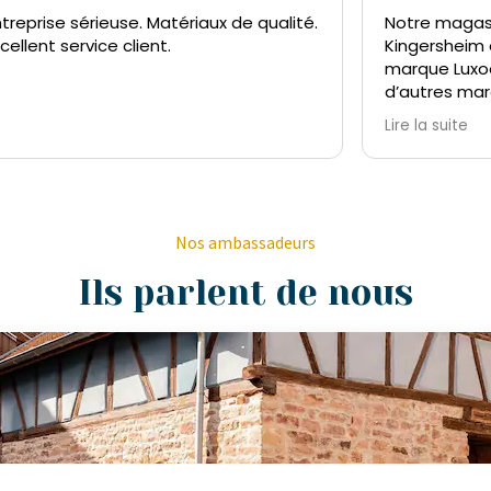
é.
Notre magasin ATLAS Home à
S
Kingersheim est partenaire exclusif de la
J
marque Luxoos. Nous proposons
r
d’autres marques de literie mais nos
clients partent systématiquement avec
Lire la suite
une literie Luxoos. Une garantie de 10 ans
sur les matelas non dégressive preuve
de la grande qualité de la marque!
Nos ambassadeurs
Ils parlent de nous