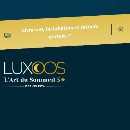
Livraison, installation et retours
gratuits *