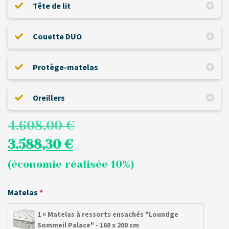
Tête de lit
Couette DUO
Protège-matelas
Oreillers
4.608,00
€
3.588,30
€
(économie réalisée 10%)
Matelas
1 × Matelas à ressorts ensachés "Loundge
Sommeil Palace" - 160 x 200 cm