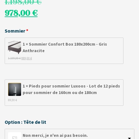
1.198,00
€
978,00
€
Sommier
1 × Sommier Confort Box 180x200cm - Gris
Anthracite
Le 
Le 
1.109,00 
€
889,00 
€
prix 
prix 
initial 
actuel 
était : 
est : 
1.109,00 €.
889,00 €.
1 × Pieds pour sommier Luxoos - Lot de 12 pieds
pour sommier de 160cm ou de 180cm
89,00 
€
Option : Tête de lit
Non merci, je n'en ai pas besoin.