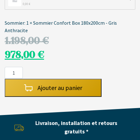
0,00 
€
Sommier:
1 × Sommier Confort Box 180x200cm - Gris
Anthracite
1.198,00
€
978,00
€
quantité
de
Sommier
Ajouter au panier
à
lattes
rigides
Confort
Livraison, installation et retours
Box
180x200cm
gratuits *