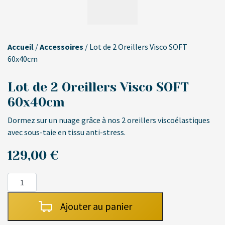
Accueil
/
Accessoires
/ Lot de 2 Oreillers Visco SOFT
60x40cm
Lot de 2 Oreillers Visco SOFT
60x40cm
Dormez sur un nuage grâce à nos 2 oreillers viscoélastiques
avec sous-taie en tissu anti-stress.
129,00
€
quantité
de
Lot
Ajouter au panier
de